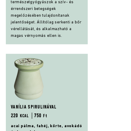
természetgyógyászok a szív- és
érrendszeri betegségek
megelőzésében tulajdonítanak
jelentőséget. Állítólag serkenti a bőr
vérellátását, és alkalmazható a
magas vérnyomás ellen is.
VANÍLIA SPIRULINÁVAL
220
│75
0
KCAL
Ft
acai pálma, fahéj, körte, avokádó