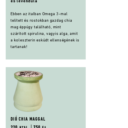
és levendula
Ebben az italban Omega 3-mal
telített és rostokban gazdag chia
mag éppúgy található, mint
szárított spirulina, vagyis alga, amit
a koleszterin esküdt ellenségének is
tartanak!
DIÓ CHIA MAGGAL
220
│75
0