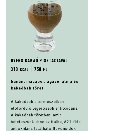
NYERS KAKAÓ PISZTÁCIÁVAL
310
│75
0
KCAL
Ft
banán, macapor, agavé, alma és
kakaóbab töret
A kakaóbab a természetben
előforduló legerősebb antioxidáns.
A kakaóbab töretben, amit
beleteszünk ebbe az italba, 621 féle
antioxidáns található flavonoidok