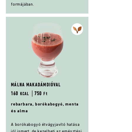
formájában.
MÁLNA MAKADÁMDIÓVAL
160
│75
0
KCAL
Ft
rebarbara, borókabogyó, menta
és alma
A borókabogyó étvágyjavító hatása
jól ismert, de kezelheti az emésztési