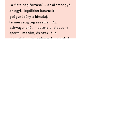
„A fiatalság forrása” – az álombogyó
az egyik legtöbbet használt
gyógynövény a himalájai
természetgyógyászatban. Az
ashwagandhát impotencia, alacsony
spermiumszám, és szexuális
étvágytalanság esetén is fogyasztják.
│
MEGSZÉPÍT
HAJ ELIXÍR
CAMU CAMU
10
0
Ft
„A dús és fényes haj elixírje” –
aminosavat, valamint béta-karotint és
bioflavonoidokat tartalmaz. Ezeknek
köszönhetően a haj könnyebben
kiállja az időjárás viszontagságait,
sőt, a hajhullás is csökkenhet.