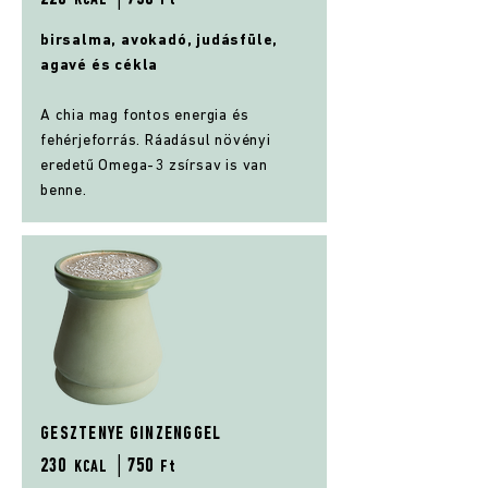
KCAL
Ft
birsalma, avokadó, judásfüle,
agavé és cékla
A chia mag fontos energia és
fehérjeforrás. Ráadásul növényi
eredetű Omega-3 zsírsav is van
benne.
GESZTENYE GINZENGGEL
230
│75
0
KCAL
Ft