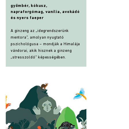
gyömbér, kókusz,
napraforgómag, vanília, avokádó
és nyers faeper
A ginzeng az „idegrendszerünk
mentora”, amolyan nyugtató
pszichológusa – mondják a Himalája
vándorai, akik hisznek a ginzeng
„stresszoldó” képességében.