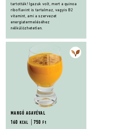
tartották! Igazuk volt, mert a quinoa
riboflavint is tartalmaz, vagyis B2
vitamint, ami a szervezet
energiatermeléséhez
nélkülözhetetlen.
MANGÓ AGAVÉVAL
160
│75
0
KCAL
Ft