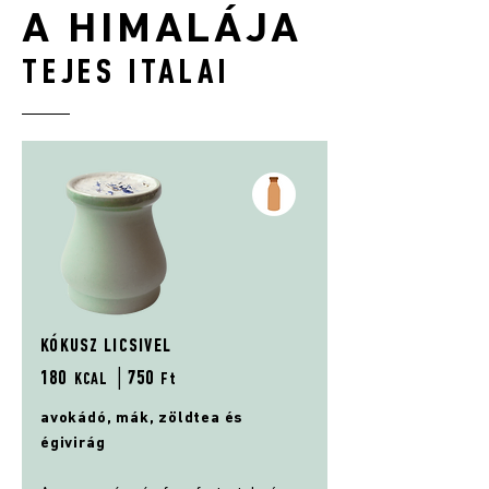
A HIMALÁJA
TEJES ITALAI
KÓKUSZ LICSIVEL
180
│75
0
KCAL
Ft
avokádó, mák, zöldtea és
égivirág