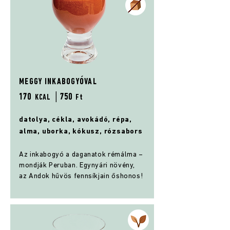
MEGGY INKABOGYÓVAL
170
│75
0
KCAL
Ft
datolya, cékla, avokádó, répa,
alma, uborka, kókusz, rózsabors
Az inkabogyó a daganatok rémálma –
mondják Peruban. Egynyári növény,
az Andok hűvös fennsíkjain őshonos!