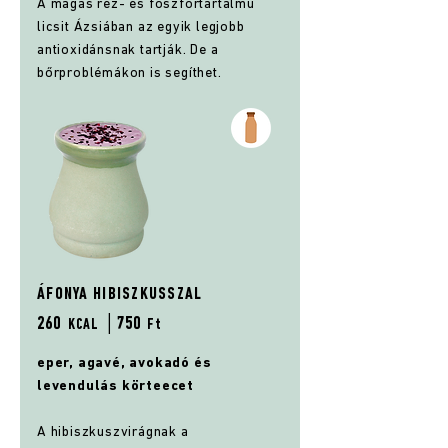
A magas réz- és foszfortartalmú
licsit Ázsiában az egyik legjobb
antioxidánsnak tartják. De a
bőrproblémákon is segíthet.
ÁFONYA HIBISZKUSSZAL
260
│75
0
KCAL
Ft
eper, agavé, avokadó és
levendulás körteecet
A hibiszkuszvirágnak a