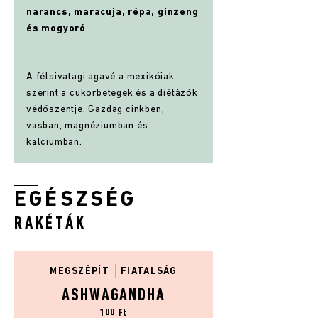
narancs, maracuja, répa, ginzeng
és mogyoró
A félsivatagi agavé a mexikóiak
szerint a cukorbetegek és a diétázók
védőszentje. Gazdag cinkben,
vasban, magnéziumban és
kalciumban.
EGÉSZSÉG
RAKÉTÁK
│
MEGSZÉPÍT
FIATALSÁG
ASHWAGANDHA
10
0
Ft